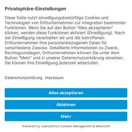
VAUBAN BAUGRUPPE BROMBERG
Das dritte und gleichzeitig durch das Grundstück
schwierigste Projekt entlang der Astrid-Lindgren-Straße.
Zur unmittelbaren Nähe der Bahnlinie kamen die von
Seiten der Stadt und den örtlichen Versorgern
vorgegebenen Leitungs- und Wegerechte.
© 2026 STEININGER ARCHITEKTEN · DIPL. ING. FRANK
STEININGER · FREIER ARCHITEKT · SCHILLERSTR. 8 · 79102
FREIBURG · TEL. 0761 - 707 9010 ·
DATENSCHUTZ