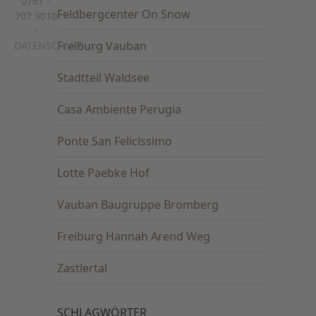
0761 -
Feldbergcenter On Snow
707 9010
·
Freiburg Vauban
DATENSCHUTZ
Stadtteil Waldsee
Casa Ambiente Perugia
Ponte San Felicissimo
Lotte Paebke Hof
Vauban Baugruppe Bromberg
Freiburg Hannah Arend Weg
Zastlertal
SCHLAGWÖRTER