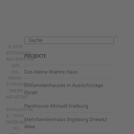
Search
© 2026
STEININGER
PROJEKTE
ARCHITEKTEN
· DIPL.
Das kleine Wiehre Haus
ING.
FRANK
STEININGER
Einfamilienhauses in Aussichtslage
· FREIER
Ebnet
ARCHITEKT
·
Penthouse Altstadt Freiburg
SCHILLERSTR.
8 · 79102
Mehrfamilienhaus Ingeborg Drewitz
FREIBURG
Allee
· TEL.