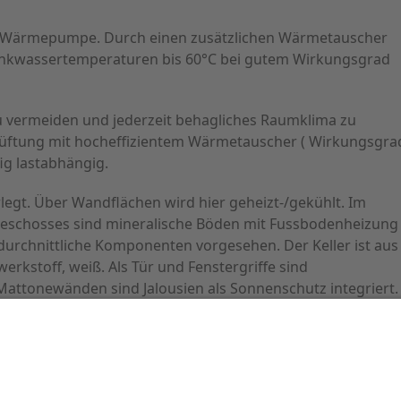
e Wärmepumpe. Durch einen zusätzlichen Wärmetauscher
inkwassertemperaturen bis 60°C bei gutem Wirkungsgrad
u vermeiden und jederzeit behagliches Raumklima zu
mlüftung mit hocheffizientem Wärmetauscher ( Wirkungsgra
fig lastabhängig.
legt. Über Wandflächen wird hier geheizt-/gekühlt. Im
schosses sind mineralische Böden mit Fussbodenheizung
urchnittliche Komponenten vorgesehen. Der Keller ist aus
erkstoff, weiß. Als Tür und Fenstergriffe sind
attonewänden sind Jalousien als Sonnenschutz integriert.
z oder Glattputz. Decken sind gespachtelt und glatt
sat Anlage für Wohn und Schlafzimmer, Schalter und