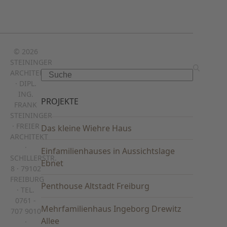
© 2026
STEININGER
ARCHITEKTEN
Search
· DIPL.
ING.
PROJEKTE
FRANK
STEININGER
· FREIER
Das kleine Wiehre Haus
ARCHITEKT
·
Einfamilienhauses in Aussichtslage
SCHILLERSTR.
Ebnet
8 · 79102
FREIBURG
Penthouse Altstadt Freiburg
· TEL.
0761 -
Mehrfamilienhaus Ingeborg Drewitz
707 9010
Allee
·