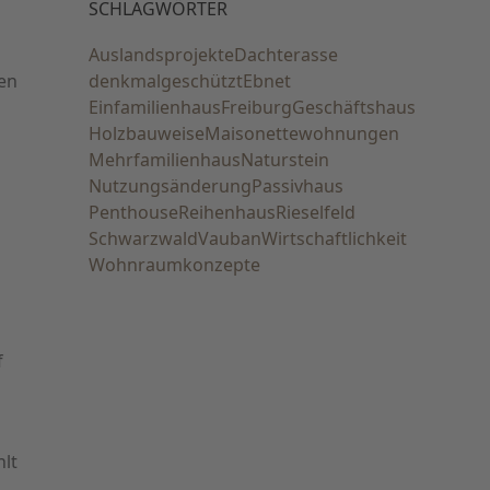
SCHLAGWÖRTER
Auslandsprojekte
Dachterasse
nen
denkmalgeschützt
Ebnet
Einfamilienhaus
Freiburg
Geschäftshaus
Holzbauweise
Maisonettewohnungen
Mehrfamilienhaus
Naturstein
,
Nutzungsänderung
Passivhaus
Penthouse
Reihenhaus
Rieselfeld
Schwarzwald
Vauban
Wirtschaftlichkeit
Wohnraumkonzepte
f
lt