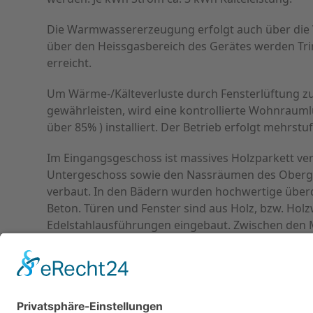
Die Warmwassererzeugung erfolgt auch über di
über den Heissgasbereich des Gerätes werden Tr
erreicht.
Um Wärme-/Kälteverluste durch Fensterlüftung z
gewährleisten, wird eine kontrollierte Wohnrau
über 85% ) installiert. Der Betrieb erfolgt mehrstu
Im Eingangsgeschoss ist massives Holzparkett ver
Untergeschoss sowie den Nassräumen des Oberge
verbaut. In den Bädern wurden hochwertige überd
Beton. Türen und Fenster sind aus Holz, bzw. Holzw
Edelstahlausführungen eingebaut. Zwischen den M
Die Innenwände sind GK Ständerwände, Streichput
verputzt. Die Elektroinstallation beinhaltet eine 
Steckdosen in ausreichender Zahl.