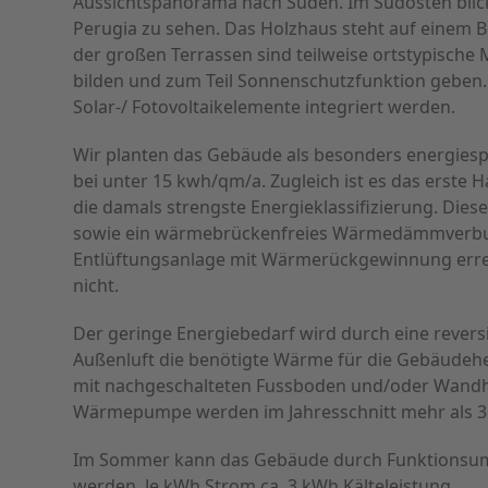
Aussichtspanorama nach Süden. Im Südosten blick
Perugia zu sehen. Das Holzhaus steht auf einem 
der großen Terrassen sind teilweise ortstypisch
bilden und zum Teil Sonnenschutzfunktion geben.
Solar-/ Fotovoltaikelemente integriert werden.
Wir planten das Gebäude als besonders energiesp
bei unter 15 kwh/qm/a. Zugleich ist es das erste H
die damals strengste Energieklassifizierung. Di
sowie ein wärmebrückenfreies Wärmedämmverbun
Entlüftungsanlage mit Wärmerückgewinnung errei
nicht.
Der geringe Energiebedarf wird durch eine rever
Außenluft die benötigte Wärme für die Gebäude
mit nachgeschalteten Fussboden und/oder Wandhe
Wärmepumpe werden im Jahresschnitt mehr als 
Im Sommer kann das Gebäude durch Funktionsum
werden. Je kWh Strom ca. 3 kWh Kälteleistung.