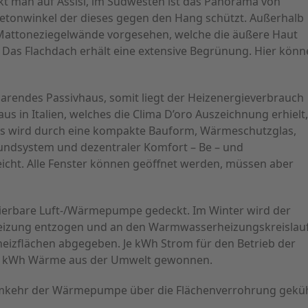
t man auf Assisi, im Südwesten ist das Panorama von
Betonwinkel der dieses gegen den Hang schützt. Außerhalb
e Mattoneziegelwände vorgesehen, welche die äußere Haut
 Das Flachdach erhält eine extensive Begrünung. Hier kön
arendes Passivhaus, somit liegt der Heizenergieverbrauch
aus in Italien, welches die Clima D’oro Auszeichnung erhielt
eses wird durch eine kompakte Bauform, Wärmeschutzglas,
dsystem und dezentraler Komfort – Be – und
cht. Alle Fenster können geöffnet werden, müssen aber
sierbare Luft-/Wärmepumpe gedeckt. Im Winter wird der
heizung entzogen und an den Warmwasserheizungskreislau
izflächen abgegeben. Je kWh Strom für den Betrieb der
3 kWh Wärme aus der Umwelt gewonnen.
kehr der Wärmepumpe über die Flächenverrohrung geküh